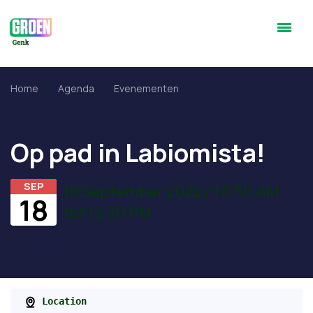
Home
Agenda
Evenementen
Op pad in Labiomista!
SEP
18 September 2022 / 10:30 AM
18
tot 12:30 PM
Location