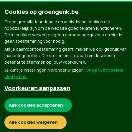
followed this page
Cookies op groengenk.be
Jun 20, 2022 @ 03:50 PM
Groen gebruikt functionele en analytische cookies die
noodzakelijk zijn om de website goed te laten functioneren.
Deze cookies verwerken geen persoonsgegevens en hier is
geen toestemming voor nodig.
Als je daarvoor toestemming geeft, maken we ook gebruik van
marketingcookies. Die stellen ons in staat om de website
beter af te stemmen op jouw voorkeuren.
Je kunt je instellingen hieronder wijzigen.
Ons privacybeleid
vind je hier
.
Voorkeuren aanpassen
Groen.be
Noodzakelijke cookies:
Alle cookies accepteren
Contact
Privacybeleid
Functionele en analytische cookies:
Alle cookies weigeren
© Copyright Groen 2026 | Gemaakt met
NationBuilder
| Gebouwd door
Tectonica