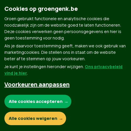
Groen.be
Cookies op groengenk.be
Groen gebruikt functionele en analytische cookies die
Contact
noodzakelijk zijn om de website goed te laten functioneren.
Privacybeleid
Deze cookies verwerken geen persoonsgegevens en hier is
geen toestemming voor nodig.
© Copyright Groen 2026 | Gemaakt met
NationBuilder
| Gebouwd door
Tectonica
Als je daarvoor toestemming geeft, maken we ook gebruik van
marketingcookies. Die stellen ons in staat om de website
beter af te stemmen op jouw voorkeuren.
Je kunt je instellingen hieronder wijzigen.
Ons privacybeleid
vind je hier
.
Voorkeuren aanpassen
Noodzakelijke cookies:
Alle cookies accepteren
Functionele en analytische cookies:
Alle cookies weigeren